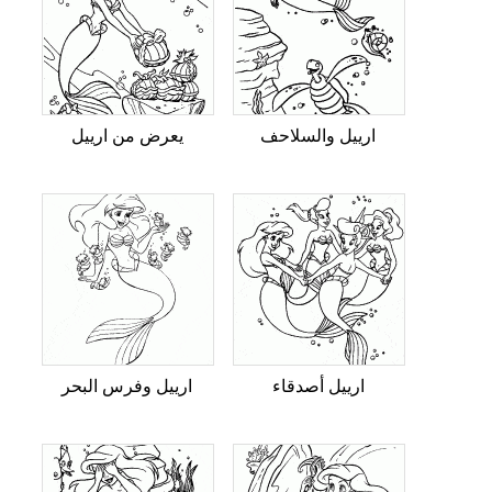
ارييل والسلاحف
يعرض من ارييل
ارييل أصدقاء
ارييل وفرس البحر