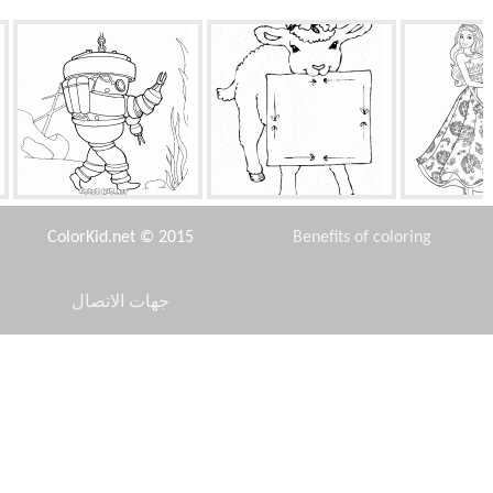
لمغنية
الضأن مع اكليلا من الزهور على
دعوى لمحيط
رأسه
ColorKid.net © 2015
Benefits of coloring
جهات الاتصال
Disclaimer
حتفالية
نمط الصيف
اسد البحر
Privacy Policy