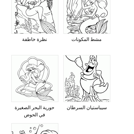
مشط المكونات
نظرة خاطفة
سيباستيان السرطان
حورية البحر الصغيرة
في الحوض