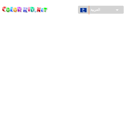
ColorKid.net
تجاوز
إلى
العربية
المحتوى
الرئيسي
الآلات والسيارات
حول العالم
أشكال معمارية
عالم الحيوانات
أفلام الكرتون
للأولاد
فصول السنة (الربيع والشتاء والصيف والخريف)
صفحات التلوين للأولاد
للأطفال الصغار
يوم رأس السنة وأعياد الميلاد