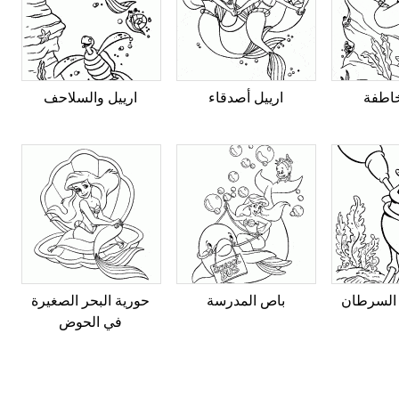
اطفة
ارييل أصدقاء
ارييل والسلاحف
 السرطان
باص المدرسة
حورية البحر الصغيرة
في الحوض