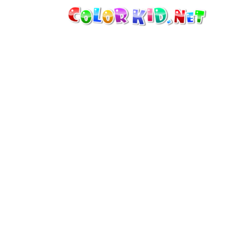
الآلات والسيارات
حول العالم
أشكال معمارية
عالم الحيوانات
أفلام الكرتون
للأولاد
فصول السنة (الربيع والشتاء والصيف
والخريف)
صفحات التلوين للأولاد
للأطفال الصغار