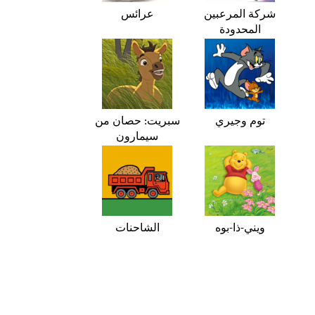
شركة المرعبين
عرائس
المحدودة
توم وجيري
سبريت: حصان من
سيمارون
ويني-ذا-بوه
الشاحنات