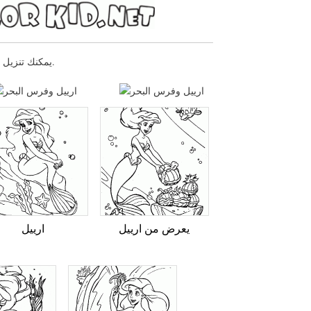
يمكنك تنزيل صفحات التلوين للأطفال ارييل وفرس البحر أو طباعتها عبر موقعنا الإلكتروني.
يعرض من ارييل
ارييل