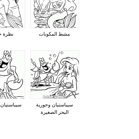
مشط المكونات
نظرة خ
سيباستيان وحورية
سيباستيان
البحر الصغيرة