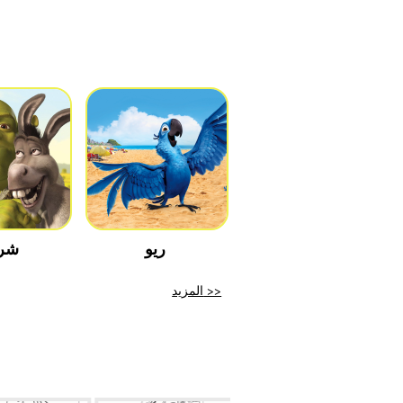
ريو
شر
المزيد >>