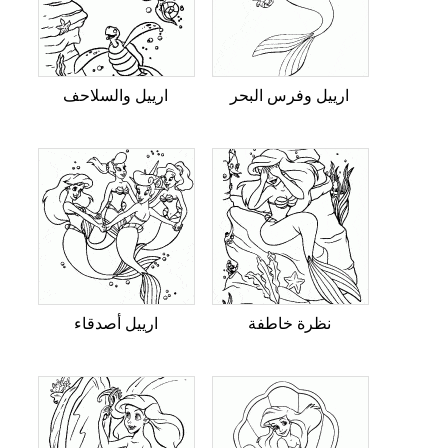
ارييل وفرس البحر
ارييل والسلاحف
نظرة خاطفة
ارييل أصدقاء