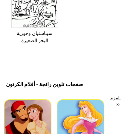
سيباستيان وحورية
البحر الصغيرة
صفحات تلوين رائجة - أفلام الكرتون
المزيد
>>