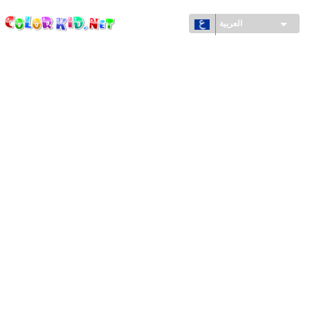
ColorKid.net
تجاوز
إلى
العربية
المحتوى
الرئيسي
الآلات والسيارات
حول العالم
أشكال معمارية
عالم الحيوانات
أفلام الكرتون
للأولاد
فصول السنة (الربيع والشتاء والصيف والخريف)
صفحات التلوين للأولاد
للأطفال الصغار
يوم رأس السنة وأعياد الميلاد