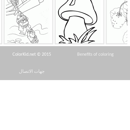
فراولة
فطر
منزل يمكن أن تطير
ColorKid.net © 2015
Benefits of coloring
جهات الاتصال
Disclaimer
ة
مارتي بقية
شجرة عيد الميلاد تقف مباشرة
Privacy Policy