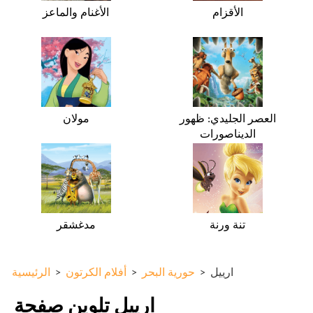
الأقزام
الأغنام والماعز
العصر الجليدي: ظهور
مولان
الديناصورات
تنة ورنة
مدغشقر
ارييل
>
حورية البحر
>
أفلام الكرتون
>
الرئيسية
ارييل تلوين صفحة