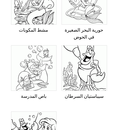
حورية البحر الصغيرة
مشط المكونات
في الحوض
سيباستيان السرطان
باص المدرسة