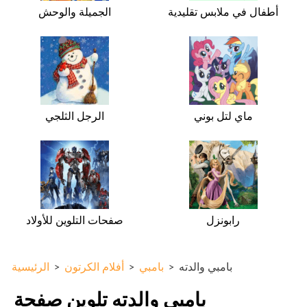
أطفال في ملابس تقليدية
الجميلة والوحش
ماي لتل بوني
الرجل الثلجي
رابونزل
صفحات التلوين للأولاد
بامبي والدته
>
بامبي
>
أفلام الكرتون
>
الرئيسية
بامبي والدته تلوين صفحة