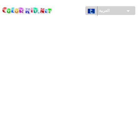
ColorKid.net
تجاوز
إلى
العربية
المحتوى
الرئيسي
الآلات والسيارات
حول العالم
أشكال معمارية
عالم الحيوانات
أفلام الكرتون
للأولاد
فصول السنة (الربيع والشتاء والصيف والخريف)
صفحات التلوين للأولاد
للأطفال الصغار
يوم رأس السنة وأعياد الميلاد