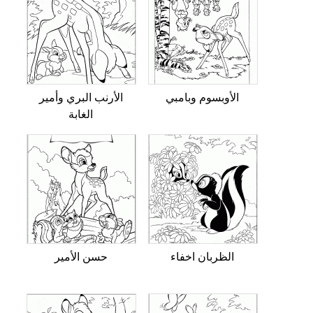
الأوبسوم وبامبي
الأرنب البري وأمير
الغابة
الظربان اخفاء
حسن الأمير