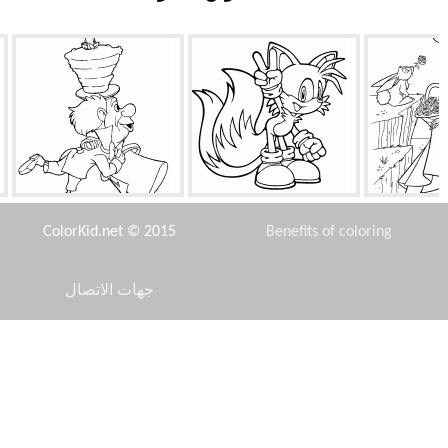
را والأرنب
الثعلب ذكي
هاتر الغاضب
ColorKid.net © 2015
Benefits of coloring
جهات الاتصال
Disclaimer
وبالو
ميريدا مع أولياء الأمور
الأناناس الطبيعي
Privacy Policy