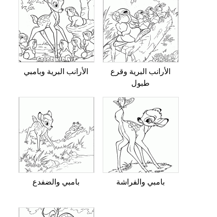
الأرانب البرية وقرع
الأرانب البرية وبامبي
طبول
بامبي والفراشة
بامبي والضفدع