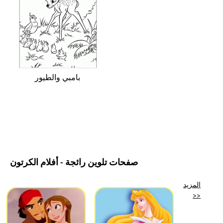
بامبي والطيور
صفحات تلوين رائجة - أفلام الكرتون
المزيد
>>