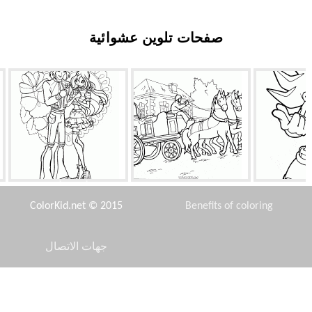
صفحات تلوين عشوائية
مضخة البخار
الأمير والأميرة
ColorKid.net © 2015
Benefits of coloring
جهات الاتصال
Disclaimer
لسرب
مفاجأة سارة لماني
الزئبق ديه السرعة الفائقة