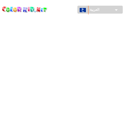
ColorKid.net
تجاوز
إلى
العربية
المحتوى
الرئيسي
الآلات والسيارات
حول العالم
أشكال معمارية
عالم الحيوانات
أفلام الكرتون
للأولاد
فصول السنة (الربيع والشتاء والصيف والخريف)
صفحات التلوين للأولاد
للأطفال الصغار
يوم رأس السنة وأعياد الميلاد