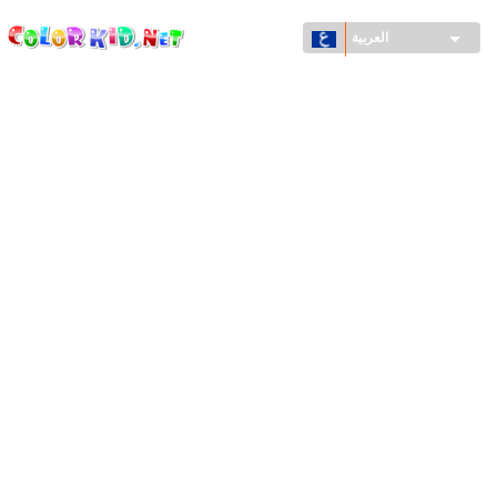
ColorKid.net
تجاوز
إلى
العربية
المحتوى
الرئيسي
الآلات والسيارات
حول العالم
أشكال معمارية
عالم الحيوانات
أفلام الكرتون
للأولاد
فصول السنة (الربيع والشتاء والصيف والخريف)
صفحات التلوين للأولاد
للأطفال الصغار
يوم رأس السنة وأعياد الميلاد