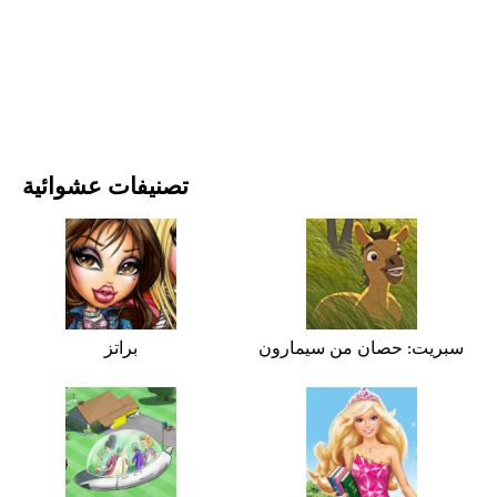
الأفلام والمسلسلات
الطبيعة
تصنيفات عشوائية
سبريت: حصان من سيمارون
براتز