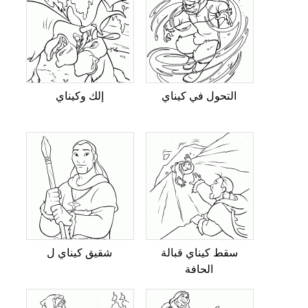
التحول في كيناي
إلك وكيناي
سقط كيناي قبالة
شقيق كيناي ل
الحافة