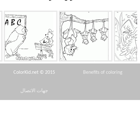
لرقصات
الأوبسوم ينتظر
البومة والكنغر الصغير
ColorKid.net © 2015
Benefits of coloring
جهات الاتصال
Disclaimer
ير تطير
الحصان على مزرعة
الشرير ولويس
Privacy Policy