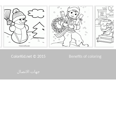
الأسفلت في
الصبي تلقى الهدايا
حارس ثلج
عة
ColorKid.net © 2015
Benefits of coloring
جهات الاتصال
Disclaimer
طل البحار
أسرار القلعة
نفض الغبار والاميرة
Privacy Policy