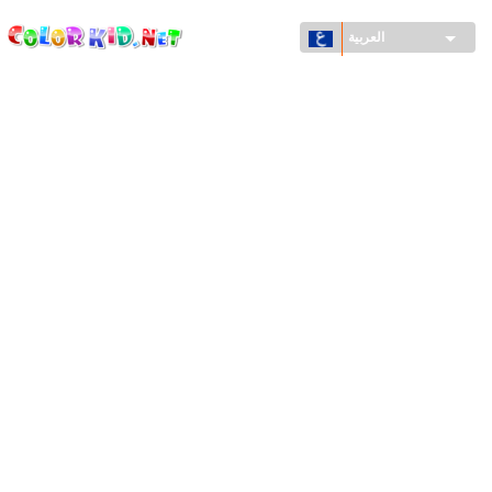
ColorKid.net
تجاوز
إلى
العربية
المحتوى
الرئيسي
الآلات والسيارات
حول العالم
أشكال معمارية
عالم الحيوانات
أفلام الكرتون
للأولاد
فصول السنة (الربيع والشتاء والصيف والخريف)
صفحات التلوين للأولاد
للأطفال الصغار
يوم رأس السنة وأعياد الميلاد