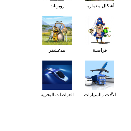
أشكال معمارية
روبوتات
قراصنة
مدغشقر
الآلات والسيارات
الغواصات البحرية