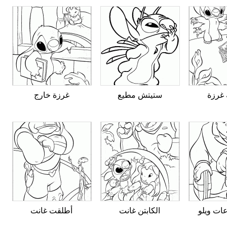
 غرزة
ستيتش مطيع
غرزة خارج
عات ويلو
الكابتن غانت
أطلقت غانت