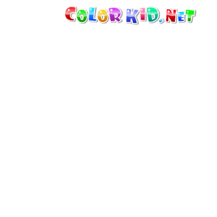
الآلات والسيارات
حول العالم
أشكال معمارية
عالم الحيوانات
أفلام الكرتون
للأولاد
فصول السنة (الربيع والشتاء والصيف
والخريف)
صفحات التلوين للأولاد
للأطفال الصغار