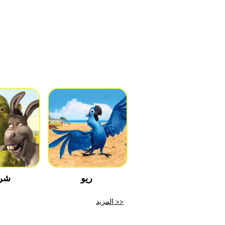
ريو
شر
المزيد >>