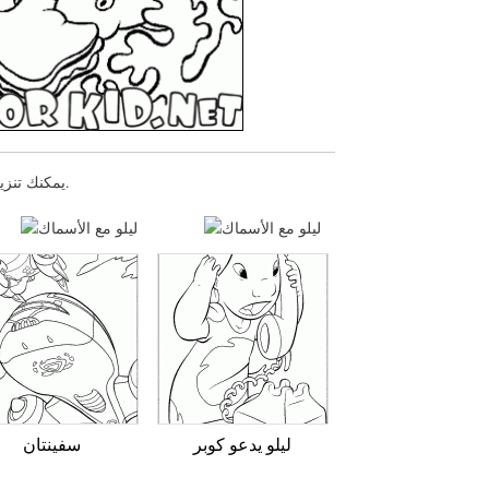
يمكنك تنزيل صفحات التلوين للأطفال ليلو مع الأسماك أو طباعتها عبر موقعنا الإلكتروني.
ليلو يدعو كوبر
سفينتان