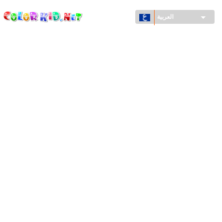
ColorKid.net
تجاوز
إلى
العربية
المحتوى
الرئيسي
الآلات والسيارات
حول العالم
أشكال معمارية
عالم الحيوانات
أفلام الكرتون
للأولاد
فصول السنة (الربيع والشتاء والصيف والخريف)
صفحات التلوين للأولاد
للأطفال الصغار
يوم رأس السنة وأعياد الميلاد