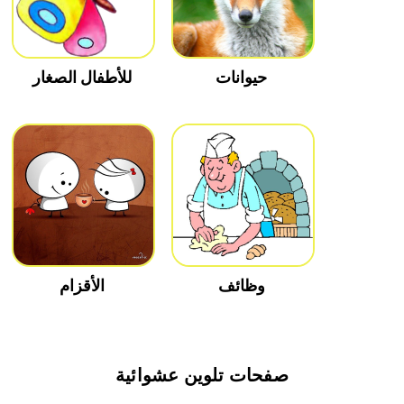
حيوانات
للأطفال الصغار
وظائف
الأقزام
صفحات تلوين عشوائية