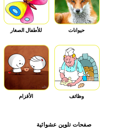
حيوانات
للأطفال الصغار
وظائف
الأقزام
صفحات تلوين عشوائية