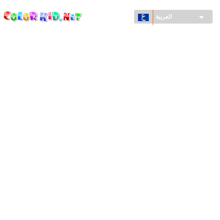
ColorKid.net
تجاوز
إلى
العربية
المحتوى
الرئيسي
الآلات والسيارات
حول العالم
أشكال معمارية
عالم الحيوانات
أفلام الكرتون
للأولاد
فصول السنة (الربيع والشتاء والصيف والخريف)
صفحات التلوين للأولاد
للأطفال الصغار
يوم رأس السنة وأعياد الميلاد