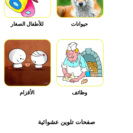
حيوانات
للأطفال الصغار
وظائف
الأقزام
صفحات تلوين عشوائية