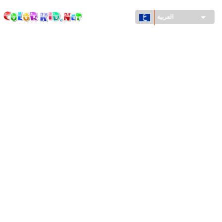
ColorKid.net
تجاوز
إلى
العربية
المحتوى
الرئيسي
الآلات والسيارات
حول العالم
أشكال معمارية
عالم الحيوانات
أفلام الكرتون
للأولاد
فصول السنة (الربيع والشتاء والصيف والخريف)
صفحات التلوين للأولاد
للأطفال الصغار
يوم رأس السنة وأعياد الميلاد