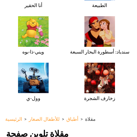
الطبيعة
أنا الحقير
سندباد: أسطورة البحار السبعة
ويني-ذا-بوه
زخارف الشجرة
وول-ي
مقلاة
>
أطباق
>
للأطفال الصغار
>
الرئيسية
مقلاة تلوين صفحة