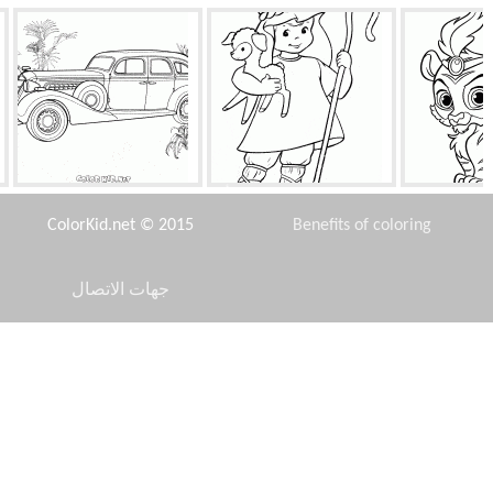
سلطان
دعوى عيد الميلاد مع لحم الضأن
زيس - 101
ColorKid.net © 2015
Benefits of coloring
جهات الاتصال
Disclaimer
لمجوس
أصدقاء سبونج بوب
إلاسموسور
Privacy Policy