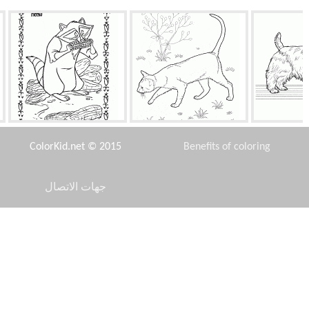
 تيرير
الشرقية قصيرة الشعر
الراكون ميكو
ColorKid.net © 2015
Benefits of coloring
جهات الاتصال
Disclaimer
ئران ريتا
حورية البحر والفظ
نسر
Privacy Policy