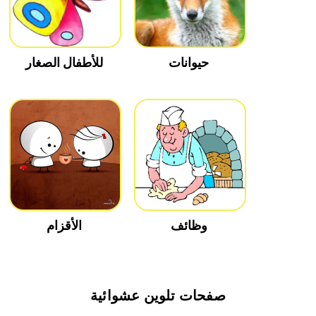
حيوانات
للأطفال الصغار
وظائف
الأقزام
صفحات تلوين عشوائية