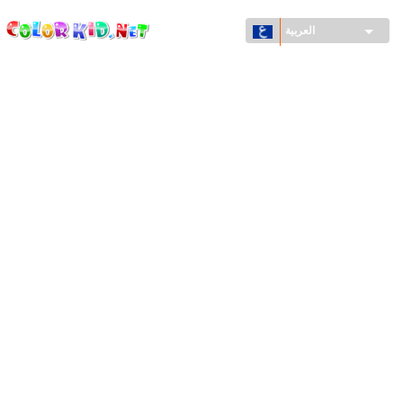
ColorKid.net
تجاوز
إلى
العربية
المحتوى
الرئيسي
الآلات والسيارات
حول العالم
أشكال معمارية
عالم الحيوانات
أفلام الكرتون
للأولاد
فصول السنة (الربيع والشتاء والصيف والخريف)
صفحات التلوين للأولاد
للأطفال الصغار
يوم رأس السنة وأعياد الميلاد