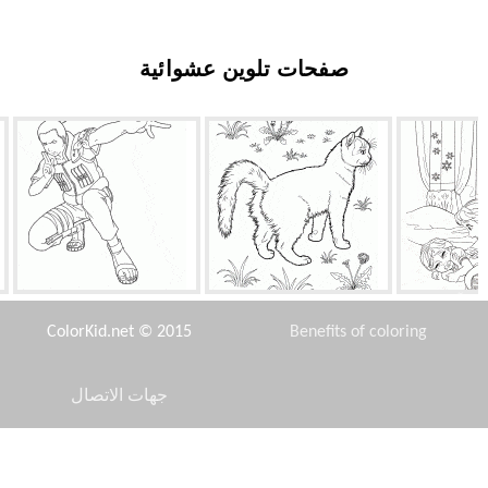
صفحات تلوين عشوائية
عد آنا
القط في الحديقة
نارا شيكامارو
ColorKid.net © 2015
Benefits of coloring
جهات الاتصال
Disclaimer
الميلاد
Zhirafik
معركة الثلوج