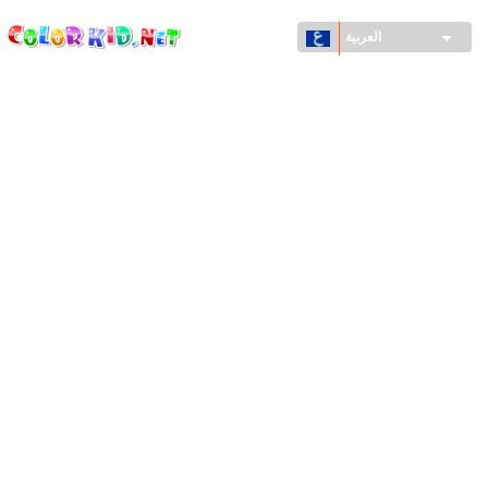
ColorKid.net
تجاوز
إلى
العربية
المحتوى
الرئيسي
الآلات والسيارات
حول العالم
أشكال معمارية
عالم الحيوانات
أفلام الكرتون
للأولاد
فصول السنة (الربيع والشتاء والصيف والخريف)
صفحات التلوين للأولاد
للأطفال الصغار
يوم رأس السنة وأعياد الميلاد