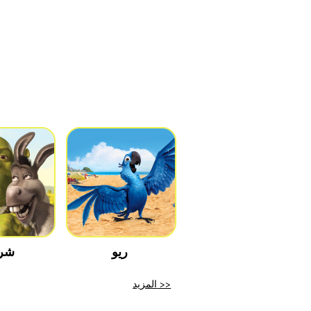
ريو
شر
المزيد >>