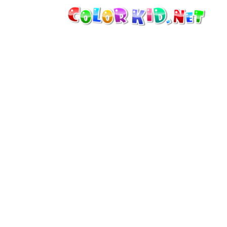
الآلات والسيارات
حول العالم
أشكال معمارية
عالم الحيوانات
أفلام الكرتون
للأولاد
فصول السنة (الربيع والشتاء والصيف
والخريف)
صفحات التلوين للأولاد
للأطفال الصغار