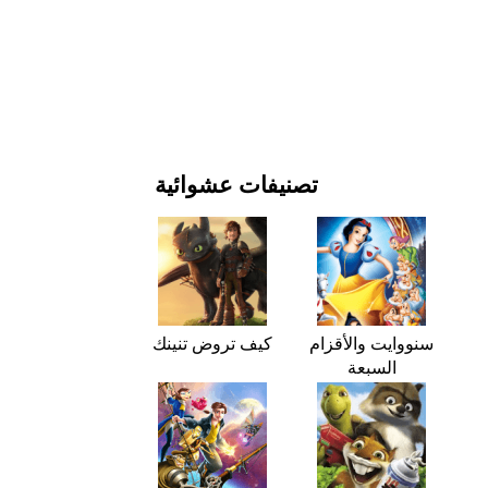
يوم رأس السنة وأعياد الميلاد
الأفلام والمسلسلات
الطبيعة
تصنيفات عشوائية
سنووايت والأقزام
كيف تروض تنينك
السبعة