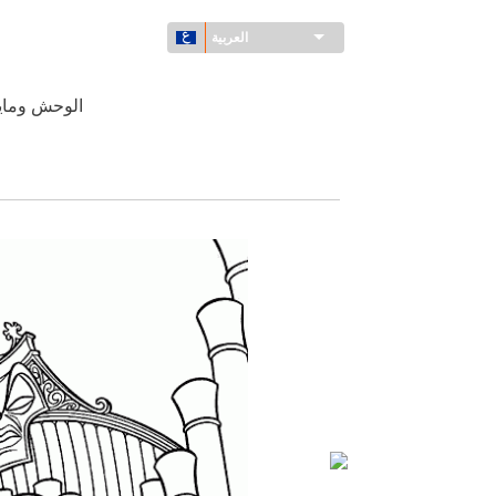
العربية
الوحش وماي