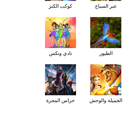
عبر السياج
كوكب الكنز
الطيور
نادي ونكس
الجميلة والوحش
حراس المجرة