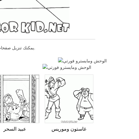
يمكنك تنزيل صفحات التلوين للأطفال الوحش ومايسترو فورتي أو طباعتها عبر موقعنا الإلكتروني.
غاستون وموريس
عبيد السحر