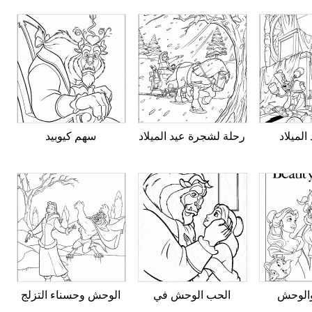
الميلاد
رحلة لشجرة عيد الميلاد
سهم كيوبيد
والوحش
الحب الوحش في
الوحش وحسناء التزلج