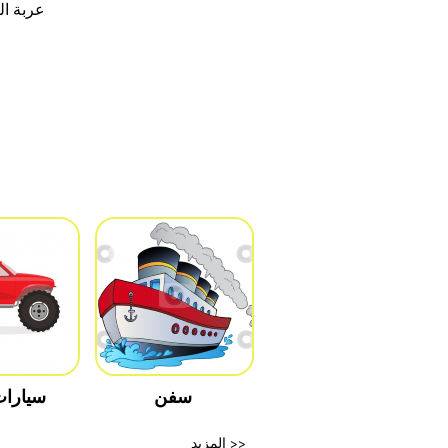
عربة ا
سفن
سيارا
المزيد >>