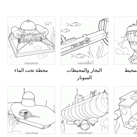
محيط
البحار والمحيطات
محطة تحت الماء
السونار