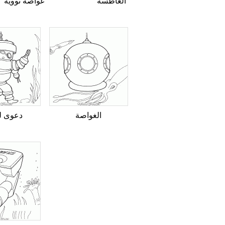
الغاطسة
غواصة نووية
الغواصة
دعوى ل