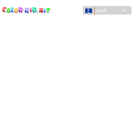
ColorKid.net
تجاوز
إلى
العربية
المحتوى
الرئيسي
الآلات والسيارات
حول العالم
أشكال معمارية
عالم الحيوانات
أفلام الكرتون
للأولاد
فصول السنة (الربيع والشتاء والصيف والخريف)
صفحات التلوين للأولاد
للأطفال الصغار
يوم رأس السنة وأعياد الميلاد