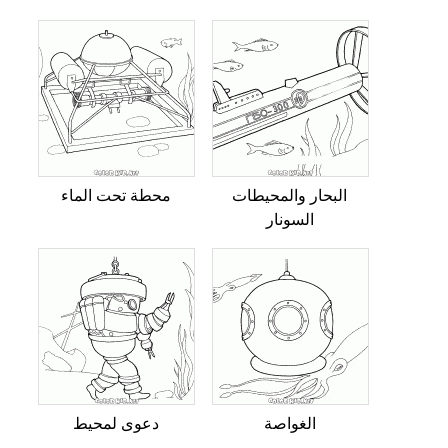
البحار والمحيطات
محطة تحت الماء
السونار
الغواصة
دعوى لمحيط