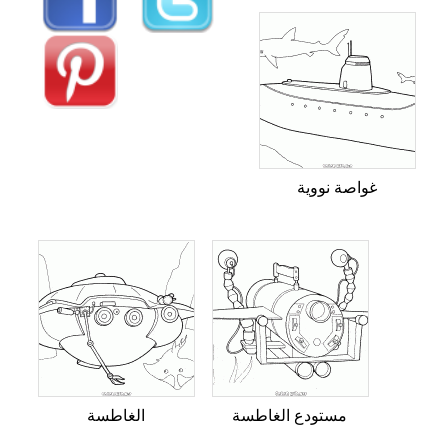
غواصة نووية
مستودع الغاطسة
الغاطسة