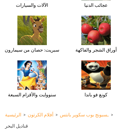
عجائب الدنيا
الآلات والسيارات
أوراق الشجر والفاكهة
سبريت: حصان من سيمارون
كونغ فو باندا
سنووايت والأقزام السبعة
>
ـسبونج بوب سكوير بانتس
>
أفلام الكرتون
>
الرئيسية
قناديل البحر