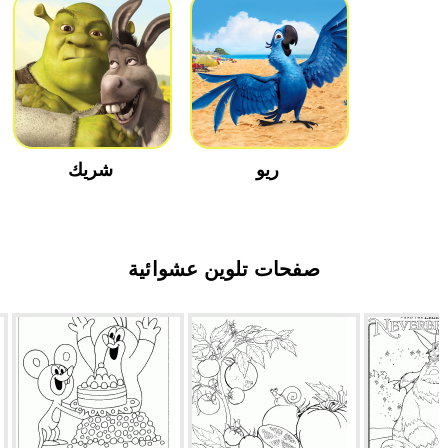
ريو
شريك
صفحات تلوين عشوائية