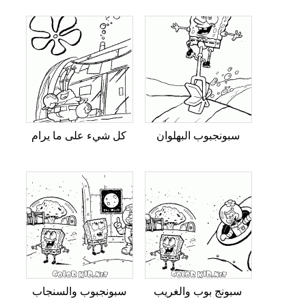
سبونجبوب البهلوان
كل شيء على ما يرام
سبونج بوب والغريب
سبونجبوب والسنجاب