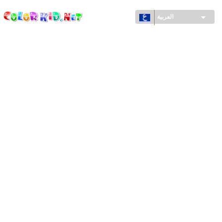
ColorKid.net
تجاوز
إلى
العربية
المحتوى
الرئيسي
الآلات والسيارات
حول العالم
أشكال معمارية
عالم الحيوانات
أفلام الكرتون
للأولاد
فصول السنة (الربيع والشتاء والصيف والخريف)
صفحات التلوين للأولاد
للأطفال الصغار
يوم رأس السنة وأعياد الميلاد