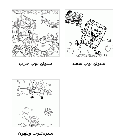
سبونج بوب سعيد
سبونج بوب حزب
سبونجبوب ويلهون