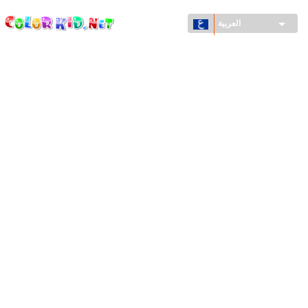
ColorKid.net
تجاوز
إلى
العربية
المحتوى
الرئيسي
الآلات والسيارات
حول العالم
أشكال معمارية
عالم الحيوانات
أفلام الكرتون
للأولاد
فصول السنة (الربيع والشتاء والصيف والخريف)
صفحات التلوين للأولاد
للأطفال الصغار
يوم رأس السنة وأعياد الميلاد