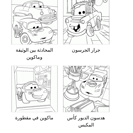
جرار الجرسون
المحادثة بين الوثيقة
وماكوين
هدسون الدبور كأس
ماكوين في مقطورة
المكبس