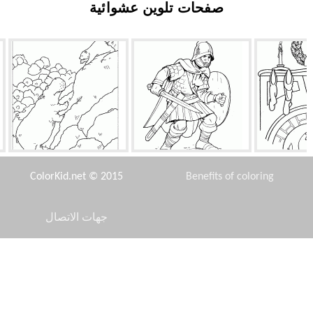
صفحات تلوين عشوائية
لهدايا
المحارب القوطية
فرس النهر والدب
ColorKid.net © 2015
Benefits of coloring
جهات الاتصال
Disclaimer
 الهدايا
اليابانية
شريك والحمار والجنية
Privacy Policy