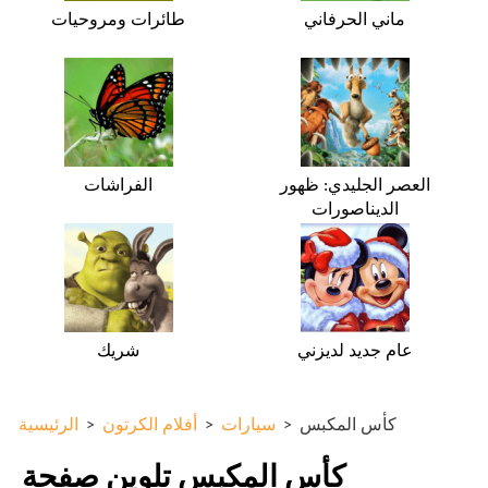
ماني الحرفاني
طائرات ومروحيات
العصر الجليدي: ظهور
الفراشات
الديناصورات
عام جديد لديزني
شريك
كأس المكبس
>
سيارات
>
أفلام الكرتون
>
الرئيسية
كأس المكبس تلوين صفحة