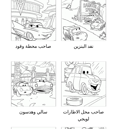
نفد البنزين
صاحب محطة وقود
صاحب محل الاطارات
سالي وهدسون
لويجي