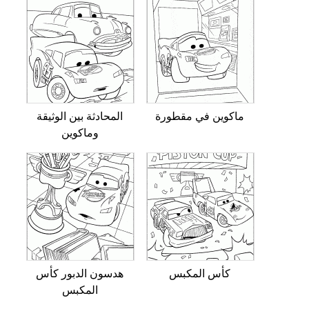
ماكوين في مقطورة
المحادثة بين الوثيقة
وماكوين
كأس المكبس
هدسون الدبور كأس
المكبس