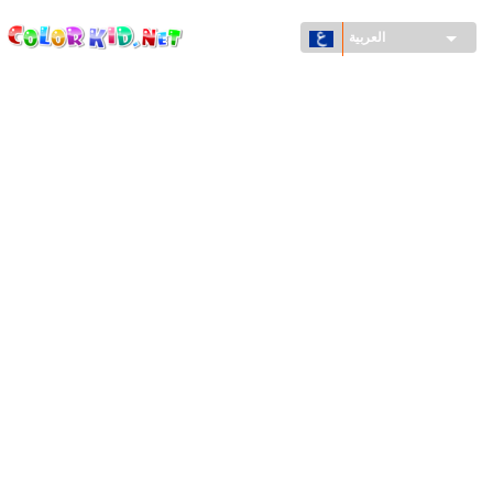
ColorKid.net
تجاوز
إلى
العربية
المحتوى
الرئيسي
الآلات والسيارات
حول العالم
أشكال معمارية
عالم الحيوانات
أفلام الكرتون
للأولاد
فصول السنة (الربيع والشتاء والصيف والخريف)
صفحات التلوين للأولاد
للأطفال الصغار
يوم رأس السنة وأعياد الميلاد