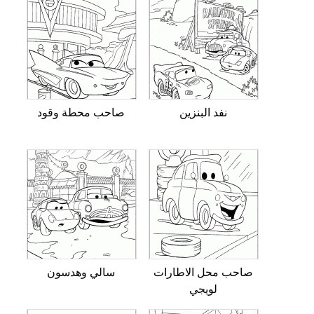
نفد البنزين
صاحب محطة وقود
صاحب محل الاطارات
سالي وهدسون
لويجي