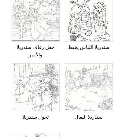
سندريلا اللباس يخيط
حفل زفاف سندريلا
والأمير
سندريلا النعال
تحول سندريلا