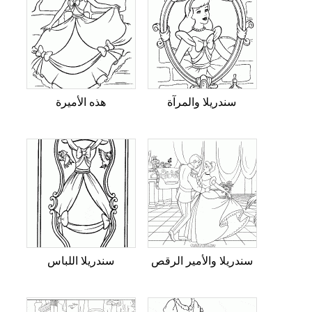
سندريلا والمرآة
هذه الأميرة
سندريلا والأمير الرقص
سندريلا اللباس