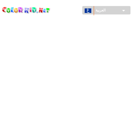
ColorKid.net
تجاوز
إلى
العربية
المحتوى
الرئيسي
الآلات والسيارات
حول العالم
أشكال معمارية
عالم الحيوانات
أفلام الكرتون
للأولاد
فصول السنة (الربيع والشتاء والصيف والخريف)
صفحات التلوين للأولاد
للأطفال الصغار
يوم رأس السنة وأعياد الميلاد