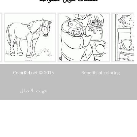
 ومايك
جامبا والإبرة
الحصان للنزهة
ColorKid.net © 2015
Benefits of coloring
جهات الاتصال
Disclaimer
لرماية
ولادة الأمير
جامعة الشجاعة
Privacy Policy