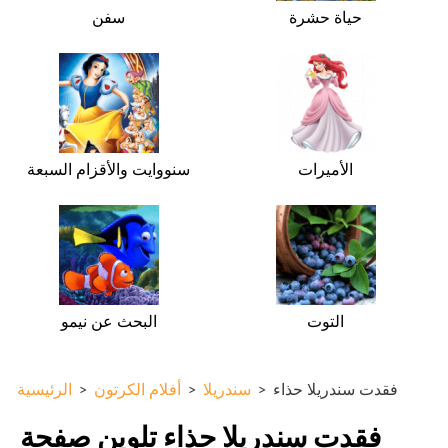
حياة حشرة
سفن
الأميرات
سنووايت والأقزام السبعة
التوت
البحث عن نيمو
فقدت سندريلا حذاء
>
سندريلا
>
أفلام الكرتون
>
الرئيسية
فقدت سندريلا حذاء تلوين صفحة