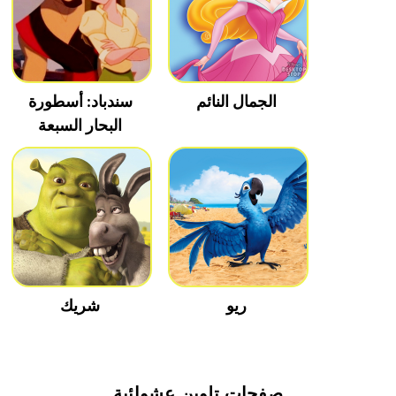
الجمال النائم
سندباد: أسطورة
البحار السبعة
ريو
شريك
صفحات تلوين عشوائية