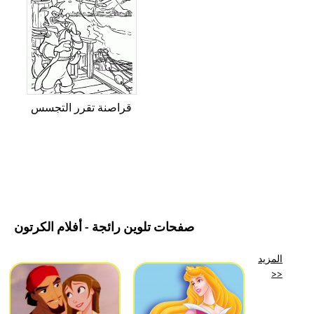
قراصنة تقرر التجسس
صفحات تلوين رائجة - أفلام الكرتون
المزيد
>>