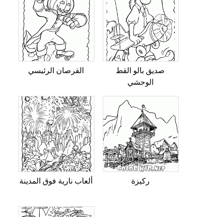
صديق بالو القط
القرصان الرئيسي
الوحشي
ركيزة
ألعاب نارية فوق المدينة