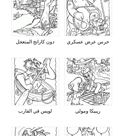
حرس عرض عسكري
دون كارانج المتعجل
ريبيكا ومولي
لويس في القارب