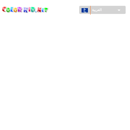
ColorKid.net
تجاوز
إلى
العربية
المحتوى
الرئيسي
الآلات والسيارات
حول العالم
أشكال معمارية
عالم الحيوانات
أفلام الكرتون
للأولاد
فصول السنة (الربيع والشتاء والصيف والخريف)
صفحات التلوين للأولاد
للأطفال الصغار
يوم رأس السنة وأعياد الميلاد