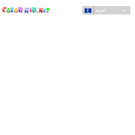
ColorKid.net
تجاوز
إلى
العربية
المحتوى
الرئيسي
الآلات والسيارات
حول العالم
أشكال معمارية
عالم الحيوانات
أفلام الكرتون
للأولاد
فصول السنة (الربيع والشتاء والصيف والخريف)
صفحات التلوين للأولاد
للأطفال الصغار
يوم رأس السنة وأعياد الميلاد