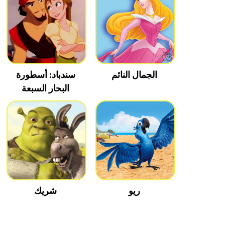
الجمال النائم
سندباد: أسطورة
البحار السبعة
ريو
شريك