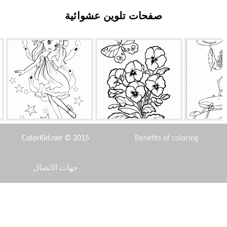
صفحات تلوين عشوائية
لنادل
لوطي
الجنية الأميرة في رحلة
ColorKid.net © 2015
Benefits of coloring
جهات الاتصال
Disclaimer
استكشافية
إلسا، آنا وكريستوف
فتاة ينحت ثلج