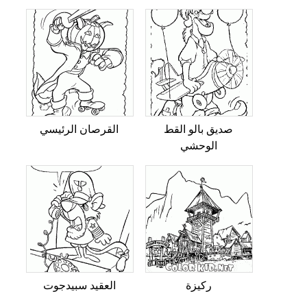
صديق بالو القط
القرصان الرئيسي
الوحشي
ركيزة
العقيد سبيدجوت