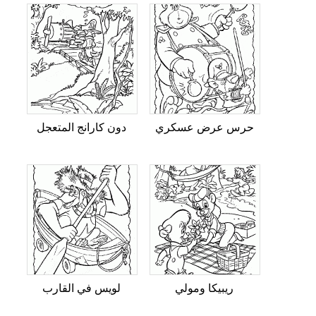
حرس عرض عسكري
دون كارانج المتعجل
ريبيكا ومولي
لويس في القارب