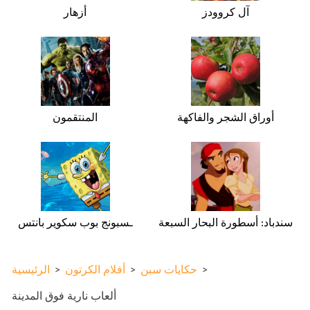
آل كروودز
أزهار
أوراق الشجر والفاكهة
المنتقمون
سندباد: أسطورة البحار السبعة
ـسبونج بوب سكوير بانتس
>
حكايات سبن
>
أفلام الكرتون
>
الرئيسية
ألعاب نارية فوق المدينة