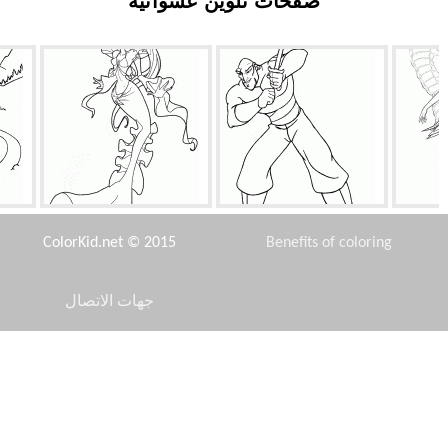
صفحات تلوين عشوائية
صديق سندباد
حورية البحر ينكس
ColorKid.net © 2015
Benefits of coloring
جهات الاتصال
Disclaimer
ي وعاء
رمز 2015
مرسيدس بنز 540K
Privacy Policy