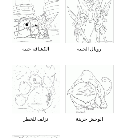
رويال الجنية
الكشافة جنية
الوحش حزينة
تزلف للخطر