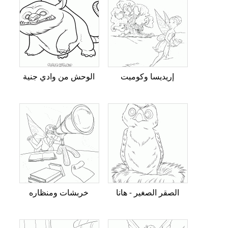
إريديسا وكوميت
الوحش من وادي جنية
الصقر الصغير - هانا
خربشات ومنظاره