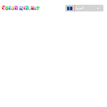
ColorKid.net
تجاوز
إلى
العربية
المحتوى
الرئيسي
الآلات والسيارات
حول العالم
أشكال معمارية
عالم الحيوانات
أفلام الكرتون
للأولاد
فصول السنة (الربيع والشتاء والصيف والخريف)
صفحات التلوين للأولاد
للأطفال الصغار
يوم رأس السنة وأعياد الميلاد