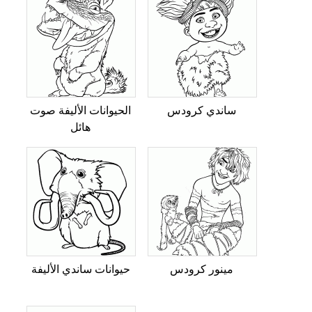
ساندي كرودس
الحيوانات الأليفة صوت
هائل
مينور كرودس
حيوانات ساندي الأليفة