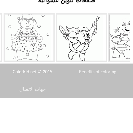
صفحات تلوين عشوائية
 فيرن
صمغ الدببة مرح
ثلج طاه
ColorKid.net © 2015
Benefits of coloring
جهات الاتصال
Disclaimer
الثلوج
الأسماك مان
قوارب الخريف
Privacy Policy