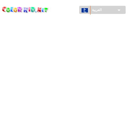
ColorKid.net
تجاوز
إلى
العربية
المحتوى
الرئيسي
الآلات والسيارات
حول العالم
أشكال معمارية
عالم الحيوانات
أفلام الكرتون
للأولاد
فصول السنة (الربيع والشتاء والصيف والخريف)
صفحات التلوين للأولاد
للأطفال الصغار
يوم رأس السنة وأعياد الميلاد