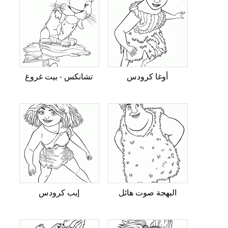
أوغا كرودس
تشانكس - بيت غروغ
البهجة صوت هائل
إيب كرودس