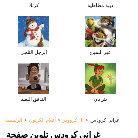
دببة مطاطية
كرتك
عبر السياج
الرجل الثلجي
بتر بان
التدفق البعيد
غراني كرودس
>
آل كروودز
>
أفلام الكرتون
>
الرئيسية
غراني كرودس تلوين صفحة