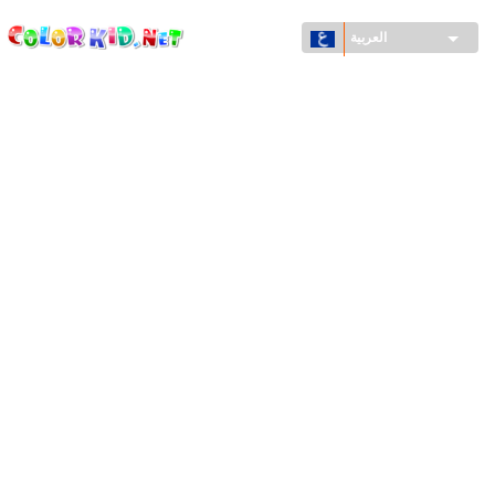
ColorKid.net
تجاوز
إلى
العربية
المحتوى
الرئيسي
الآلات والسيارات
حول العالم
أشكال معمارية
عالم الحيوانات
أفلام الكرتون
للأولاد
فصول السنة (الربيع والشتاء والصيف والخريف)
صفحات التلوين للأولاد
للأطفال الصغار
يوم رأس السنة وأعياد الميلاد