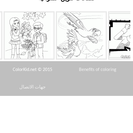
 الشر
الببغاوات الطائر
مدرسة ابتدائية
ColorKid.net © 2015
Benefits of coloring
جهات الاتصال
Disclaimer
يندي
باربي مع الغيتار
فروع شجرة التنوب مع
المخاريط
Privacy Policy