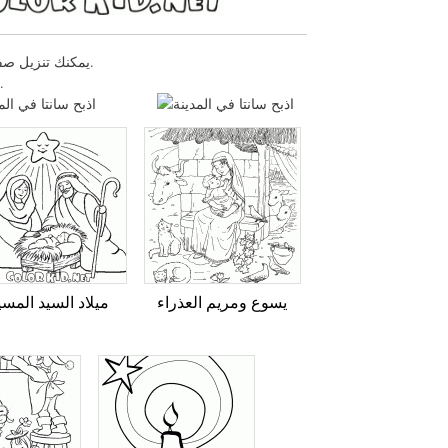
يمكنك تنزيل صفحات التلوين للأطفال اذبح سانتا في المدينة أو طباعتها عبر موقعنا الإلكتروني.
في عيد الميلاد سوف تجد يوم رأس السنة وأعياد الميلاد صفحات تلوين وغيرها.
يسوع ومريم العذراء
ميلاد السيد المسي