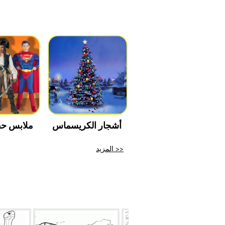
أشجار الكريسماس
ملابس حف
المزيد >>