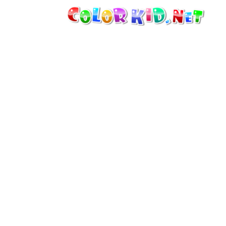
الآلات والسيارات
حول العالم
أشكال معمارية
عالم الحيوانات
أفلام الكرتون
للأولاد
فصول السنة (الربيع والشتاء والصيف
والخريف)
صفحات التلوين للأولاد
للأطفال الصغار