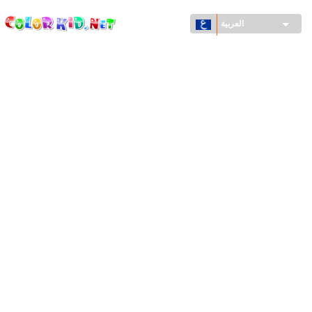
ColorKid.net
تجاوز
إلى
العربية
المحتوى
الرئيسي
الآلات والسيارات
حول العالم
أشكال معمارية
عالم الحيوانات
أفلام الكرتون
للأولاد
فصول السنة (الربيع والشتاء والصيف والخريف)
صفحات التلوين للأولاد
للأطفال الصغار
يوم رأس السنة وأعياد الميلاد