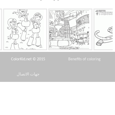
نمرة
مدينة داخل المجاري
الدعم الجماعي الرياضة
ColorKid.net © 2015
Benefits of coloring
جهات الاتصال
Disclaimer
وبو
البلشون
الروبوت الزبال
Privacy Policy