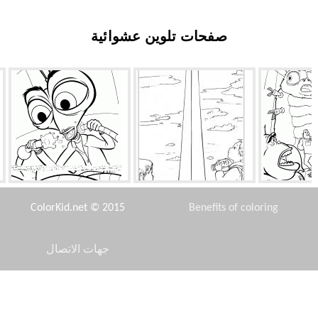
صفحات تلوين عشوائية
لجديدة
نصب واشنطن
تجارب الدكتور الصرصور
ColorKid.net © 2015
Benefits of coloring
جهات الاتصال
Disclaimer
بل ساسكي
راض كارل
كبير الأخطبوط