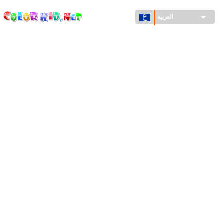
ColorKid.net
تجاوز
إلى
العربية
المحتوى
الرئيسي
الآلات والسيارات
حول العالم
أشكال معمارية
عالم الحيوانات
أفلام الكرتون
للأولاد
فصول السنة (الربيع والشتاء والصيف والخريف)
صفحات التلوين للأولاد
للأطفال الصغار
يوم رأس السنة وأعياد الميلاد