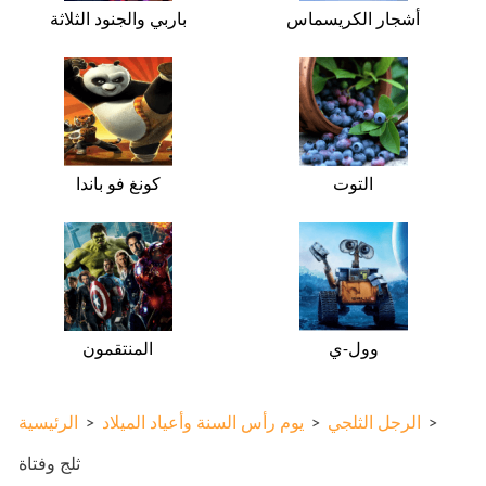
أشجار الكريسماس
باربي والجنود الثلاثة
التوت
كونغ فو باندا
وول-ي
المنتقمون
>
الرجل الثلجي
>
يوم رأس السنة وأعياد الميلاد
>
الرئيسية
ثلج وفتاة