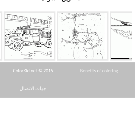
 ضخمة
اثنين من رجال الثلج
سيارة إنقاذ حديثة
ColorKid.net © 2015
Benefits of coloring
جهات الاتصال
Disclaimer
 زهرة
النسر الجارديان
الفتاة الرياضية
Privacy Policy