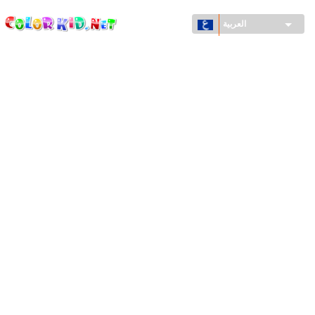
ColorKid.net
تجاوز
إلى
العربية
المحتوى
الرئيسي
الآلات والسيارات
حول العالم
أشكال معمارية
عالم الحيوانات
أفلام الكرتون
للأولاد
فصول السنة (الربيع والشتاء والصيف والخريف)
صفحات التلوين للأولاد
للأطفال الصغار
يوم رأس السنة وأعياد الميلاد