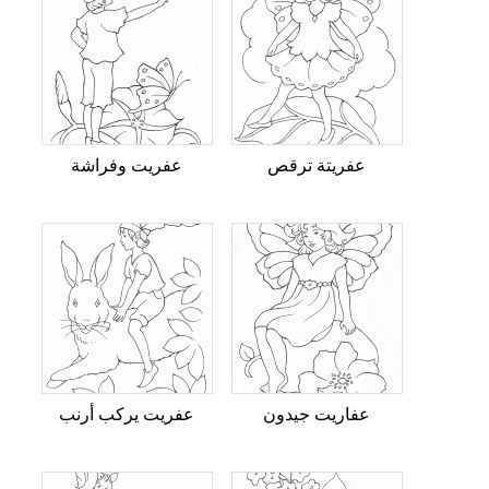
عفريتة ترقص
عفريت وفراشة
عفاريت جيدون
عفريت يركب أرنب