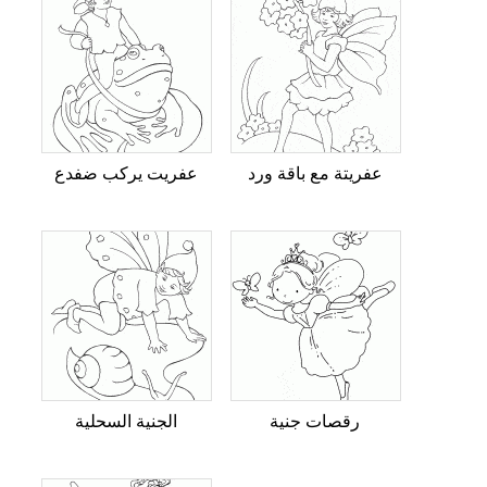
عفريتة مع باقة ورد
عفريت يركب ضفدع
رقصات جنية
الجنية السحلية