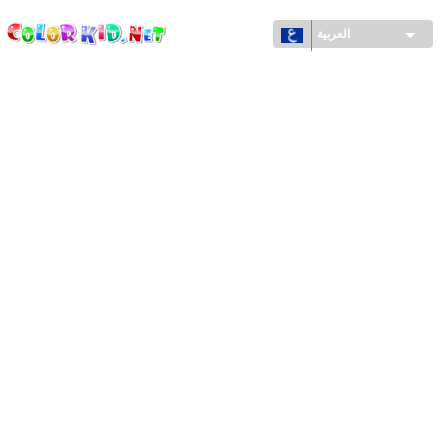
ColorKid.net
تجاوز
إلى
العربية
المحتوى
الرئيسي
الآلات والسيارات
حول العالم
أشكال معمارية
عالم الحيوانات
أفلام الكرتون
للأولاد
فصول السنة (الربيع والشتاء والصيف والخريف)
صفحات التلوين للأولاد
للأطفال الصغار
يوم رأس السنة وأعياد الميلاد