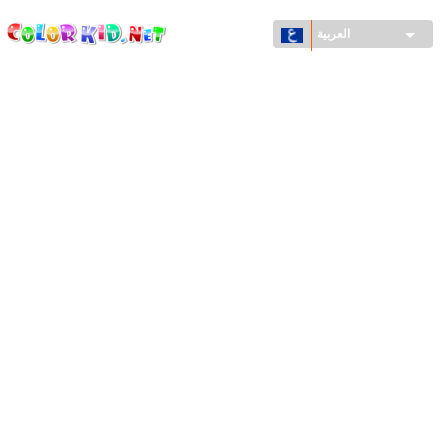
ColorKid.net
تجاوز
إلى
العربية
المحتوى
الرئيسي
الآلات والسيارات
حول العالم
أشكال معمارية
عالم الحيوانات
أفلام الكرتون
للأولاد
فصول السنة (الربيع والشتاء والصيف والخريف)
صفحات التلوين للأولاد
للأطفال الصغار
يوم رأس السنة وأعياد الميلاد