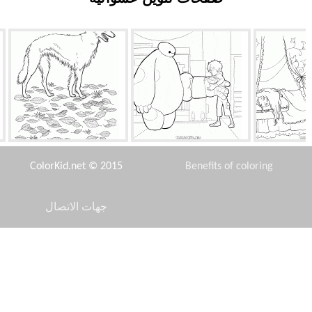
النائمة
هيرو وبيماكس
بورزي-روسي
ColorKid.net © 2015
Benefits of coloring
جهات الاتصال
Disclaimer
راق الشجر
راسيل ودوغ
الخلد وقاطرة
Privacy Policy