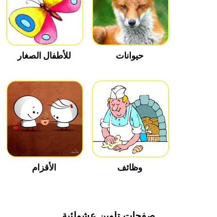
حيوانات
للأطفال الصغار
وظائف
الأقزام
صفحات تلوين عشوائية