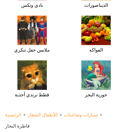
الديناصورات
نادي ونكس
الفواكه
ملابس حفل تنكري
حورية البحر
قطط ترتدي أحذية
>
سيارات وشاحنات
>
للأطفال الصغار
>
الرئيسية
قاطرة البخار