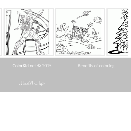
يلاد مع نجم
قناديل البحر على مطاردة
هوك
ColorKid.net © 2015
Benefits of coloring
جهات الاتصال
Disclaimer
ال
طائرات المستقبل
الأميرة سنو وايت
Privacy Policy