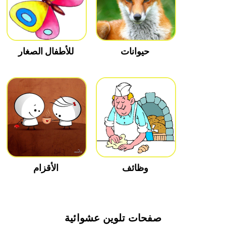
حيوانات
للأطفال الصغار
وظائف
الأقزام
صفحات تلوين عشوائية