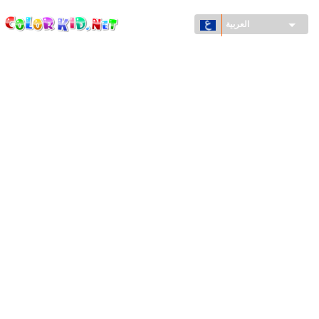
ColorKid.net
تجاوز
إلى
العربية
المحتوى
الرئيسي
الآلات والسيارات
حول العالم
أشكال معمارية
عالم الحيوانات
أفلام الكرتون
للأولاد
فصول السنة (الربيع والشتاء والصيف والخريف)
صفحات التلوين للأولاد
للأطفال الصغار
يوم رأس السنة وأعياد الميلاد