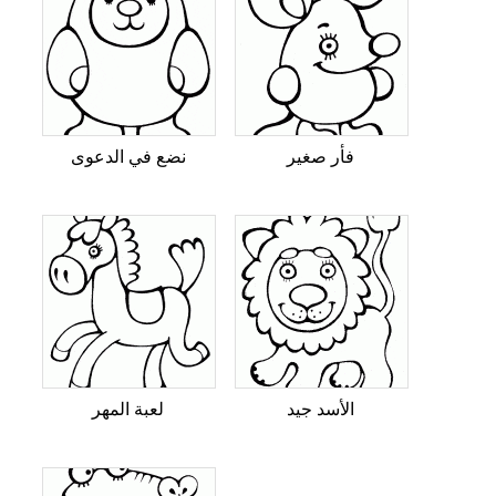
فأر صغير
نضع في الدعوى
الأسد جيد
لعبة المهر