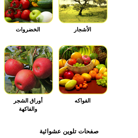
الأشجار
الخضروات
الفواكه
أوراق الشجر
والفاكهة
صفحات تلوين عشوائية