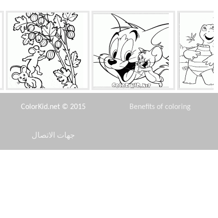
 فيرن
توم وجيري أصدقاء
عنب الثعلب
ColorKid.net © 2015
Benefits of coloring
جهات الاتصال
Disclaimer
الحطاب
باسنجي
نيسان (اليابان)
Privacy Policy