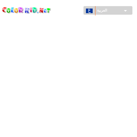
ColorKid.net
تجاوز
إلى
العربية
المحتوى
الرئيسي
الآلات والسيارات
حول العالم
أشكال معمارية
عالم الحيوانات
أفلام الكرتون
للأولاد
فصول السنة (الربيع والشتاء والصيف والخريف)
صفحات التلوين للأولاد
للأطفال الصغار
يوم رأس السنة وأعياد الميلاد