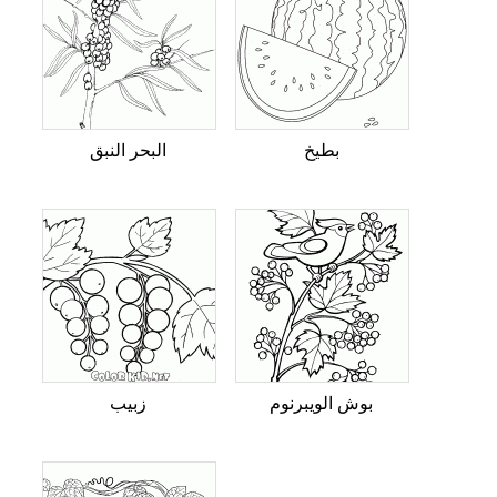
بطيخ
البحر النبق
بوش الويبرنوم
زبيب