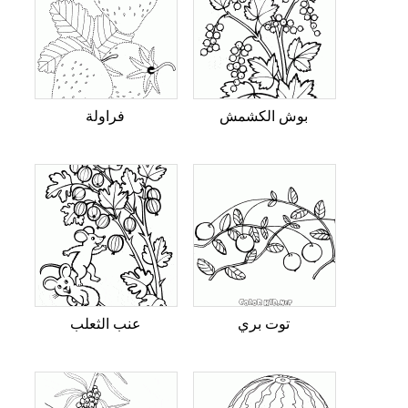
بوش الكشمش
فراولة
توت بري
عنب الثعلب