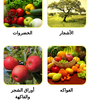
الأشجار
الخضروات
الفواكه
أوراق الشجر
والفاكهة