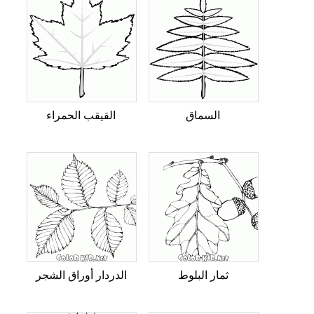
السماق
القيقب الحمراء
ثمار البلوط
الدردار أوراق الشجر