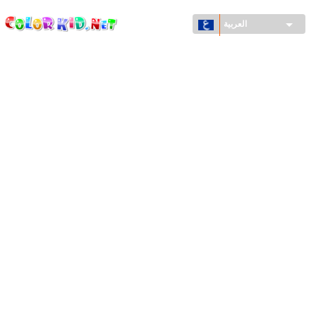
ColorKid.net
تجاوز
إلى
العربية
المحتوى
الرئيسي
الآلات والسيارات
حول العالم
أشكال معمارية
عالم الحيوانات
أفلام الكرتون
للأولاد
فصول السنة (الربيع والشتاء والصيف والخريف)
صفحات التلوين للأولاد
للأطفال الصغار
يوم رأس السنة وأعياد الميلاد