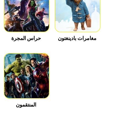
مغامرات بادينغتون
حراس المجرة
المنتقمون