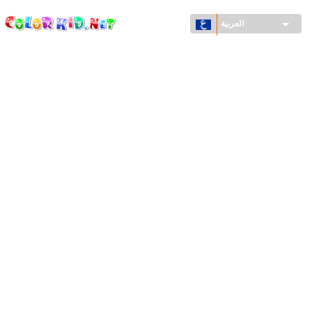
ColorKid.net
تجاوز
إلى
العربية
المحتوى
الرئيسي
الآلات والسيارات
حول العالم
أشكال معمارية
عالم الحيوانات
أفلام الكرتون
للأولاد
فصول السنة (الربيع والشتاء والصيف والخريف)
صفحات التلوين للأولاد
للأطفال الصغار
يوم رأس السنة وأعياد الميلاد