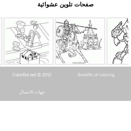
صفحات تلوين عشوائية
 سونيك
الرمح مقاتل
الروبوتات
ColorKid.net © 2015
Benefits of coloring
جهات الاتصال
Disclaimer
، مترو مان
هيوغا نيجي
مرتزقة الحرس
يد
Privacy Policy