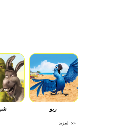
ريو
شر
المزيد >>