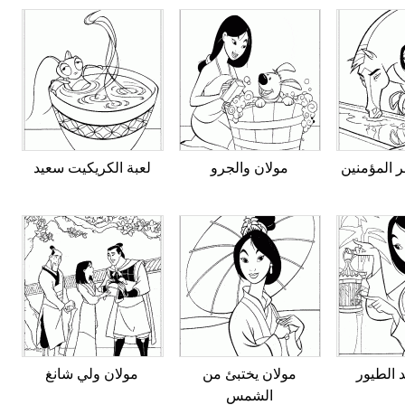
ر المؤمنين
مولان والجرو
لعبة الكريكيت سعيد
 الطيور
مولان يختبئ من
مولان ولي شانغ
الشمس