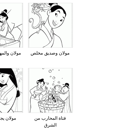
مولان وصديق مخلص
مولان والمه
فتاة المحارب من
مولان يجد
الشرق