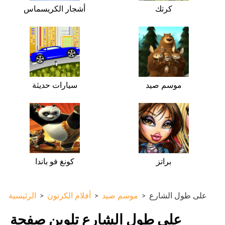
كرتك
أشجار الكريسماس
موسم صيد
سيارات حديثة
براتز
كونغ فو باندا
على طول الشارع
>
موسم صيد
>
أفلام الكرتون
>
الرئيسية
على طول الشارع تلوين صفحة