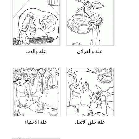
علة والغزلان
علة والدب
علة خلق الاتحاد
علة الاختباء