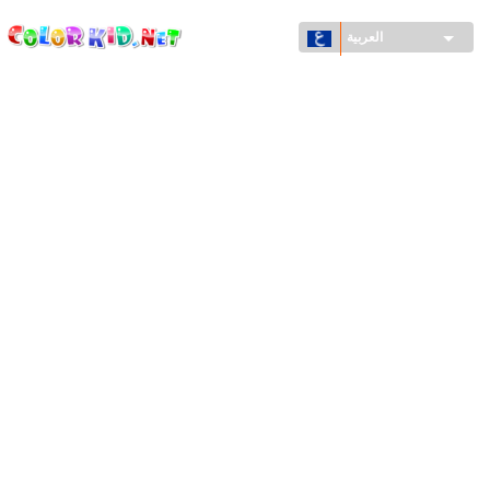
ColorKid.net
تجاوز
إلى
العربية
المحتوى
الرئيسي
الآلات والسيارات
حول العالم
أشكال معمارية
عالم الحيوانات
أفلام الكرتون
للأولاد
فصول السنة (الربيع والشتاء والصيف والخريف)
صفحات التلوين للأولاد
للأطفال الصغار
يوم رأس السنة وأعياد الميلاد