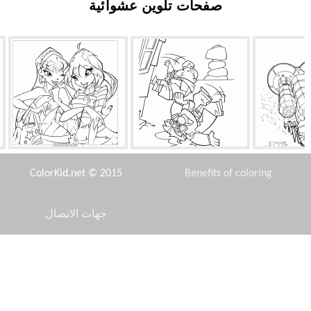
صفحات تلوين عشوائية
لكواكب
هبوط إضطراري
أفضل أصدقاء جنية
ColorKid.net © 2015
Benefits of coloring
جهات الاتصال
Disclaimer
لحصان
مولان ولي شانغ
ميكو والكلب
Privacy Policy