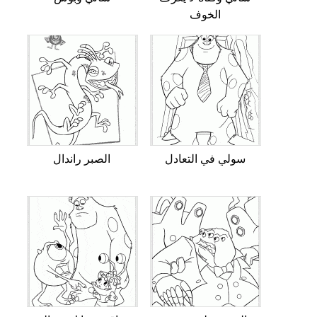
الخوف
سولي في التعادل
الصبر راندال