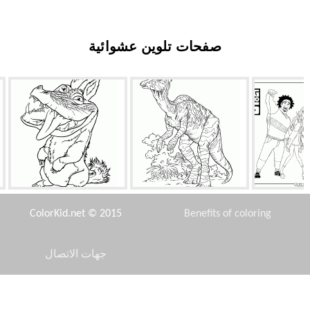
صفحات تلوين عشوائية
 6
كوريثوسور
الحيوانات الأليفة صوت هائل
ColorKid.net © 2015
Benefits of coloring
جهات الاتصال
Disclaimer
ا الجنوبية)
أسماك الزينة
حركة كريستوف السريعة