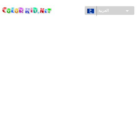
ColorKid.net
تجاوز
إلى
العربية
المحتوى
الرئيسي
الآلات والسيارات
حول العالم
أشكال معمارية
عالم الحيوانات
أفلام الكرتون
للأولاد
فصول السنة (الربيع والشتاء والصيف والخريف)
صفحات التلوين للأولاد
للأطفال الصغار
يوم رأس السنة وأعياد الميلاد