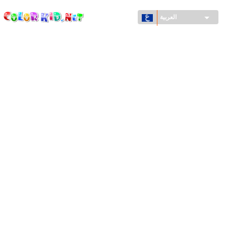
ColorKid.net
تجاوز
إلى
العربية
المحتوى
الرئيسي
الآلات والسيارات
حول العالم
أشكال معمارية
عالم الحيوانات
أفلام الكرتون
للأولاد
فصول السنة (الربيع والشتاء والصيف والخريف)
صفحات التلوين للأولاد
للأطفال الصغار
يوم رأس السنة وأعياد الميلاد