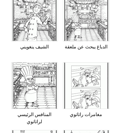
الدباغ يبحث عن ملعقة
الشيف ينغويني
مغامرات راتاتوي
المنافس الرئيسي
لراتاتوي