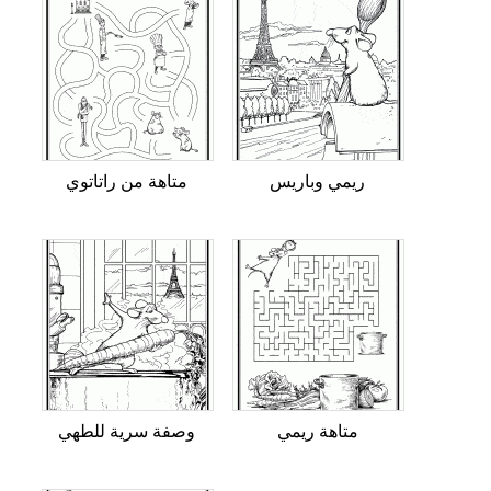
ريمي وباريس
متاهة من راتاتوي
متاهة ريمي
وصفة سرية للطهي