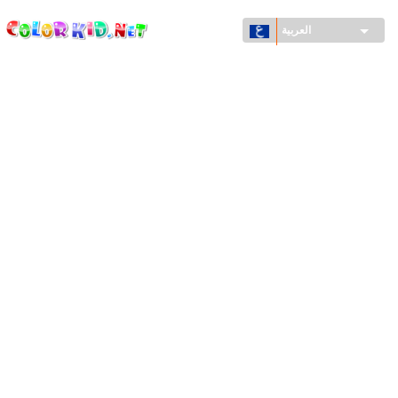
ColorKid.net
تجاوز
إلى
العربية
المحتوى
الرئيسي
الآلات والسيارات
حول العالم
أشكال معمارية
عالم الحيوانات
أفلام الكرتون
للأولاد
فصول السنة (الربيع والشتاء والصيف والخريف)
صفحات التلوين للأولاد
للأطفال الصغار
يوم رأس السنة وأعياد الميلاد