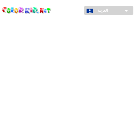
ColorKid.net
تجاوز
إلى
العربية
المحتوى
الرئيسي
الآلات والسيارات
حول العالم
أشكال معمارية
عالم الحيوانات
أفلام الكرتون
للأولاد
فصول السنة (الربيع والشتاء والصيف والخريف)
صفحات التلوين للأولاد
للأطفال الصغار
يوم رأس السنة وأعياد الميلاد