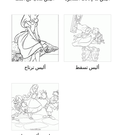
أليس تسقط
أليس ترتاح