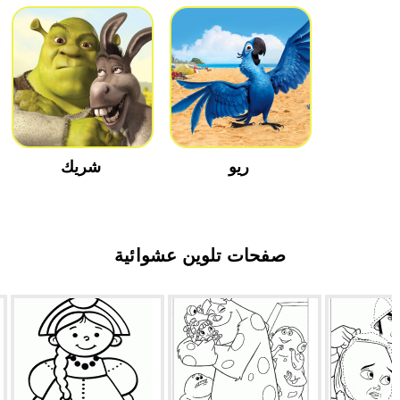
ريو
شريك
صفحات تلوين عشوائية