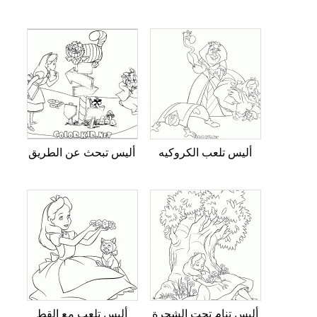
أليس تلعب الكروكيه
أليس تبحث عن الطريق
أليس تنام تحت الشجرة
أليس تلعب مع القط