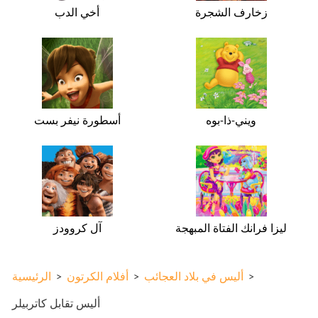
زخارف الشجرة
أخي الدب
ويني-ذا-بوه
أسطورة نيفر بست
ليزا فرانك الفتاة المبهجة
آل كروودز
>
أليس في بلاد العجائب
>
أفلام الكرتون
>
الرئيسية
أليس تقابل كاتربيلر