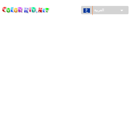
ColorKid.net
تجاوز
إلى
العربية
المحتوى
الرئيسي
الآلات والسيارات
حول العالم
أشكال معمارية
عالم الحيوانات
أفلام الكرتون
للأولاد
فصول السنة (الربيع والشتاء والصيف والخريف)
صفحات التلوين للأولاد
للأطفال الصغار
يوم رأس السنة وأعياد الميلاد